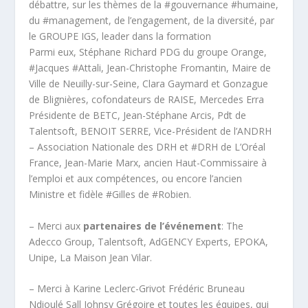
débattre, sur les thèmes de la #gouvernance #humaine,
du #management, de l’engagement, de la diversité, par
le GROUPE IGS, leader dans la formation
Parmi eux, Stéphane Richard PDG du groupe Orange,
#Jacques #Attali, Jean-Christophe Fromantin, Maire de
Ville de Neuilly-sur-Seine, Clara Gaymard et Gonzague
de Blignières, cofondateurs de RAISE, Mercedes Erra
Présidente de BETC, Jean-Stéphane Arcis, Pdt de
Talentsoft, BENOIT SERRE, Vice-Président de l’ANDRH
– Association Nationale des DRH et #DRH de L’Oréal
France, Jean-Marie Marx, ancien Haut-Commissaire à
l’emploi et aux compétences, ou encore l’ancien
Ministre et fidèle #Gilles de #Robien.
– Merci aux
partenaires de l’événement
: The
Adecco Group, Talentsoft, AdGENCY Experts, EPOKA,
Unipe, La Maison Jean Vilar.
– Merci à Karine Leclerc-Grivot Frédéric Bruneau
Ndioulé Sall Johnsy Grégoire et toutes les équipes, qui