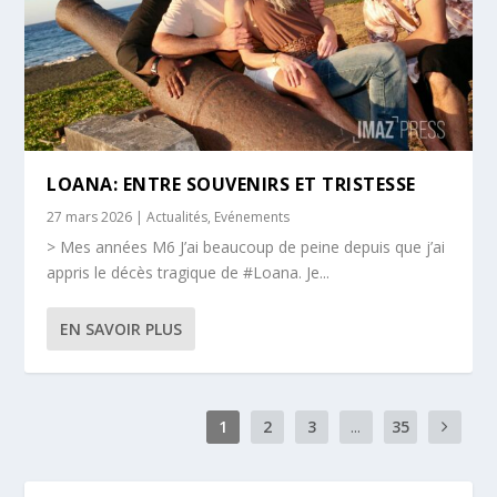
LOANA: ENTRE SOUVENIRS ET TRISTESSE
27 mars 2026
|
Actualités
,
Evénements
> Mes années M6 J’ai beaucoup de peine depuis que j’ai
appris le décès tragique de #Loana. Je...
EN SAVOIR PLUS
1
2
3
...
35