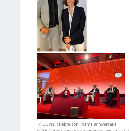
📌 L’OVNI célèbre son 10ème anniversaire
OVNI (Ortec Valorise de Nombreux Industriels) : v