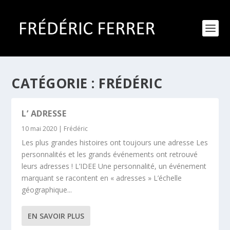
CATÉGORIE :
FRÉDÉRIC
L’ ADRESSE
10 mai 2020
|
Frédéric
Les plus grandes histoires ont toujours une adresse Les
personnalités et les grands événements ont retrouvé
leurs adresses ! L’IDEE Une personnalité, un événement
marquant se racontent en « adresses » L’échelle
géographique...
EN SAVOIR PLUS