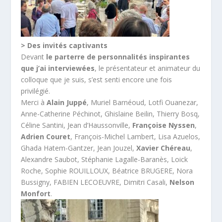
> Des invités captivants
Devant
le parterre de personnalités inspirantes
que j’ai interviewées
, le présentateur et animateur du
colloque que je suis, s’est senti encore une fois
privilégié.
Merci à
Alain Juppé
, Muriel Barnéoud, Lotfi Ouanezar,
Anne-Catherine Péchinot, Ghislaine Beilin, Thierry Bosq,
Céline Santini, Jean d’Haussonville,
Françoise Nyssen
,
Adrien Couret
, François-Michel Lambert, Lisa Azuelos,
Ghada Hatem-Gantzer, Jean Jouzel,
Xavier Chéreau
,
Alexandre Saubot, Stéphanie Lagalle-Baranès, Loick
Roche, Sophie ROUILLOUX, Béatrice BRUGERE, Nora
Bussigny, FABIEN LECOEUVRE, Dimitri Casali,
Nelson
Monfort
.