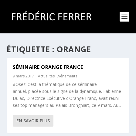
ÉTIQUETTE :
ORANGE
SÉMINAIRE ORANGE FRANCE
9 mars 2017
|
Actualités
,
Evénements
#Osez: c’est la thématique de ce séminaire
annuel, placée sous le signe de la dynamique. Fabienne
Dulac, Directrice Exécutive d’Orange Franc, avait réuni
ses top managers au Palais Brongniart, ce 9 mars. Au...
EN SAVOIR PLUS