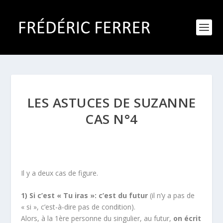
LES ASTUCES DE SUZANNE
CAS N°4
Il y a deux cas de figure.
1) Si c’est « Tu iras »: c’est du futur
(il n’y a pas de
« si », c’est-à-dire pas de condition).
Alors, à la 1ère personne du singulier, au futur,
on écrit