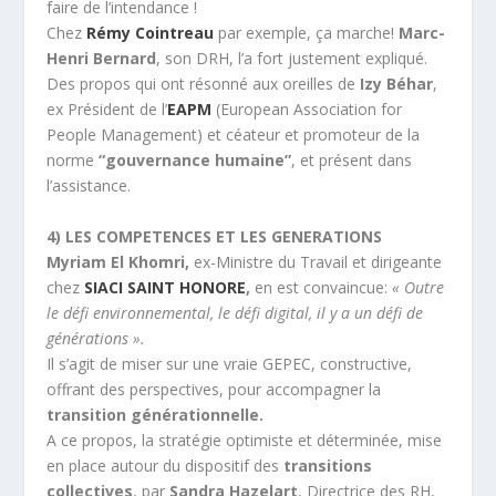
faire de l’intendance !
Chez
Rémy Cointreau
par exemple, ça marche!
Marc-
Henri Bernard
, son DRH, l’a fort justement expliqué.
Des propos qui ont résonné aux oreilles de
Izy Béhar
,
ex Président de l’
EAPM
(European Association for
People Management) et céateur et promoteur de la
norme
“gouvernance humaine”
, et présent dans
l’assistance.
4) LES COMPETENCES ET LES GENERATIONS
Myriam El Khomri,
ex-Ministre du Travail et dirigeante
chez
SIACI SAINT HONORE
,
en est convaincue:
« Outre
le défi environnemental, le défi digital, il y a un défi de
générations ».
Il s’agit de miser sur une vraie GEPEC, constructive,
offrant des perspectives, pour accompagner la
transition générationnelle.
A ce propos, la stratégie optimiste et déterminée, mise
en place autour du dispositif des
transitions
collectives
, par
Sandra Hazelart
, Directrice des RH,