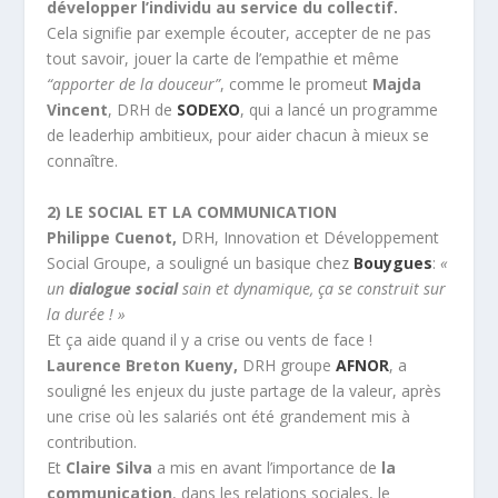
développer l’individu au service du collectif.
Cela signifie par exemple écouter, accepter de ne pas
tout savoir, jouer la carte de l’empathie et même
“apporter de la douceur”
, comme le promeut
Majda
Vincent
, DRH de
SODEXO
, qui a lancé un programme
de leaderhip ambitieux, pour aider chacun à mieux se
connaître.
2) LE SOCIAL ET LA COMMUNICATION
Philippe Cuenot,
DRH, Innovation et Développement
Social Groupe, a souligné un basique chez
Bouygues
:
«
un
dialogue social
sain et dynamique, ça se construit sur
la durée ! »
Et ça aide quand il y a crise ou vents de face !
Laurence Breton Kueny,
DRH groupe
AFNOR
, a
souligné les enjeux du juste partage de la valeur, après
une crise où les salariés ont été grandement mis à
contribution.
Et
Claire Silva
a mis en avant l’importance de
la
communication
, dans les relations sociales, le